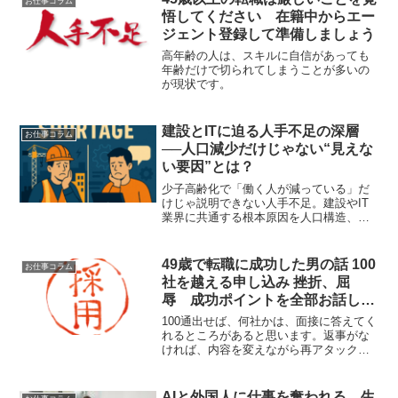
お仕事コラム
悟してください 在籍中からエー
ジェント登録して準備しましょう
高年齢の人は、スキルに自信があっても
年齢だけで切られてしまうことが多いの
が現状です。
建設とITに迫る人手不足の深層
お仕事コラム
──人口減少だけじゃない“見えな
い要因”とは？
少子高齢化で「働く人が減っている」だ
けじゃ説明できない人手不足。建設やIT
業界に共通する根本原因を人口構造、働
き方、企業側の制度的課題の観点で多角
的に分析します。
49歳で転職に成功した男の話 100
お仕事コラム
社を越える申し込み 挫折、屈
辱 成功ポイントを全部お話しし
ます。
100通出せば、何社かは、面接に答えてく
れるところがあると思います。返事がな
ければ、内容を変えながら再アタック必
ずあなたの経験を必要としている企業が
あるはずです。
AIと外国人に仕事を奪われる 生