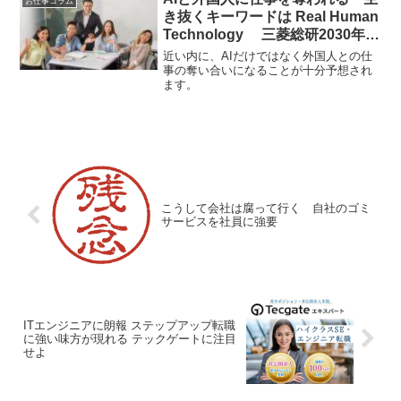
お仕事コラム
き抜くキーワードは Real Human
Technology 三菱総研2030年を
試算
近い内に、AIだけではなく外国人との仕
事の奪い合いになることが十分予想され
ます。
こうして会社は腐って行く 自社のゴミ
サービスを社員に強要
ITエンジニアに朗報 ステップアップ転職
に強い味方が現れる テックゲートに注目
せよ