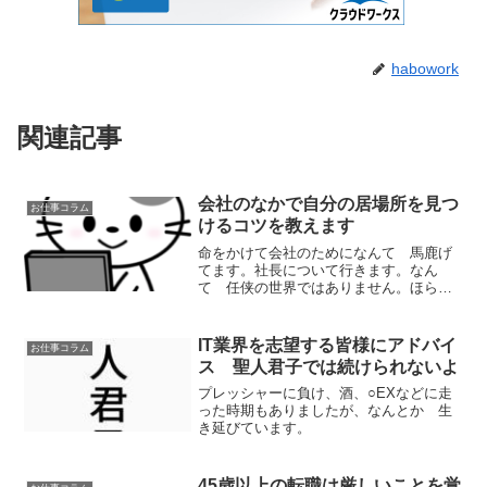
habowork
関連記事
会社のなかで自分の居場所を見つ
お仕事コラム
けるコツを教えます
命をかけて会社のためになんて 馬鹿げ
てます。社長について行きます。なん
て 任侠の世界ではありません。ほら
そう考えたら気が楽になったでしょどう
せ ４５歳過ぎたら じゃまものあつか
いされるのですから
IT業界を志望する皆様にアドバイ
お仕事コラム
ス 聖人君子では続けられないよ
プレッシャーに負け、酒、○EXなどに走
った時期もありましたが、なんとか 生
き延びています。
45歳以上の転職は厳しいことを覚