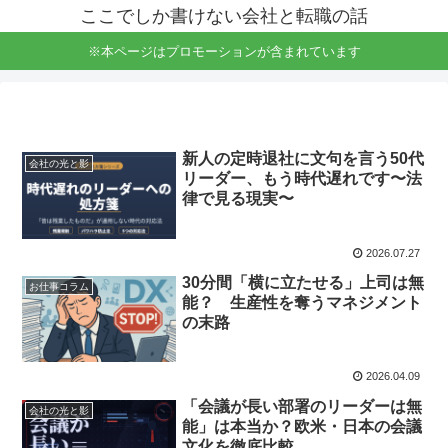
ここでしか書けない会社と転職の話
※本ページはプロモーションが含まれています
新人の定時退社に文句を言う50代
会社の光と影
リーダー、もう時代遅れです〜法
律で見る現実〜
2026.07.27
30分間「横に立たせる」上司は無
お仕事コラム
能？ 生産性を奪うマネジメント
の末路
2026.04.09
「会議が長い部署のリーダーは無
会社の光と影
能」は本当か？欧米・日本の会議
文化を徹底比較