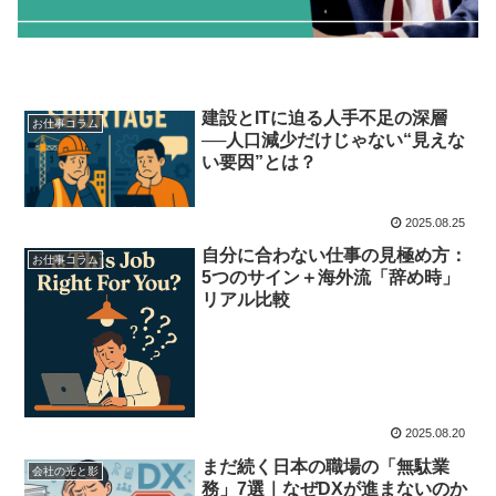
建設とITに迫る人手不足の深層
お仕事コラム
──人口減少だけじゃない“見えな
い要因”とは？
2025.08.25
自分に合わない仕事の見極め方：
お仕事コラム
5つのサイン＋海外流「辞め時」
リアル比較
2025.08.20
まだ続く日本の職場の「無駄業
会社の光と影
務」7選｜なぜDXが進まないのか