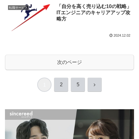
「自分を高く売り込む10の戦略」
転職サービス
ITエンジニアのキャリアアップ攻
略方
2024.12.02
次のページ
次
2
5
1
へ