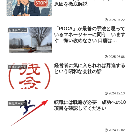
原因を徹底解説
2025.07.22
「PDCA」が最善の手法と思って
お仕事コラム
いるマネージャーに問う います
ぐ 悔い改めなさい 口癖は
「PDCAを回す」
2025.06.06
経営者に気に入られれば昇進する
会社の光と影
という昭和な会社の話
2024.12.13
転職には戦略が必要 成功への10
転職サービス
項目を確認してください
2024.12.02